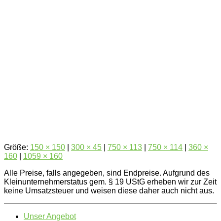
Größe:
150 × 150
|
300 × 45
|
750 × 113
|
750 × 114
|
360 ×
160
|
1059 × 160
Alle Preise, falls angegeben, sind Endpreise. Aufgrund des
Kleinunternehmerstatus gem. § 19 UStG erheben wir zur Zeit
keine Umsatzsteuer und weisen diese daher auch nicht aus.
Unser Angebot