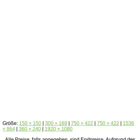
Größe:
150 × 150
|
300 × 169
|
750 × 422
|
750 × 422
|
1536
× 864
|
360 × 240
|
1920 × 1080
Alle Preise, falls angegeben, sind Endpreise. Aufgrund des