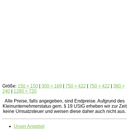
Größe:
150 × 150
|
300 × 169
|
750 × 422
|
750 × 422
|
360 ×
240
|
1280 × 720
Alle Preise, falls angegeben, sind Endpreise. Aufgrund des
Kleinunternehmerstatus gem. § 19 UStG erheben wir zur Zeit
keine Umsatzsteuer und weisen diese daher auch nicht aus.
Unser Angebot